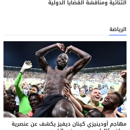
الثنائية ومناقشة القضايا الدولية
الرياضة
مهاجم أودينيزي كينان ديفيز يكشف عن عنصرية