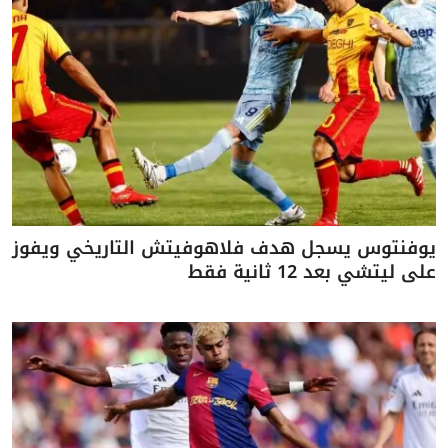
يوفنتوس يسجل هدف فلاهوفيتش التاريخي ويفوز
على ليتشي بعد 12 ثانية فقط