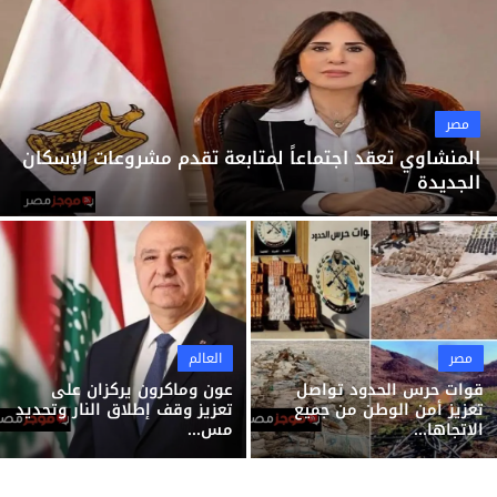
ثقافة وفن
منوعات
مصر
المنشاوي تعقد اجتماعاً لمتابعة تقدم مشروعات الإسكان
الجديدة
مصر
العالم
قوات حرس الحدود تواصل
عون وماكرون يركزان على
تعزيز أمن الوطن من جميع
تعزيز وقف إطلاق النار وتحديد
الاتجاها...
مس...