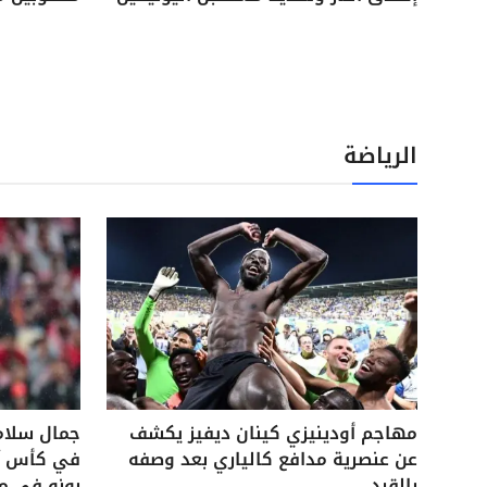
الرياضة
مهاجم أودينيزي كينان ديفيز يكشف
جمال سلام
عن عنصرية مدافع كالياري بعد وصفه
في كأس آس
بالقرد
بونو في م