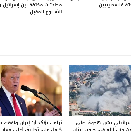
اثة فلسطينيين
محادثات مكثفة بين إسرائيل و
الأسبوع المقبل
سرائيلي يشن هجومًا على
ترامب يؤكد أن إيران وافقت 
ن حزب الله في جنوب لبنان
كامل على تطبيق أعلى معايير