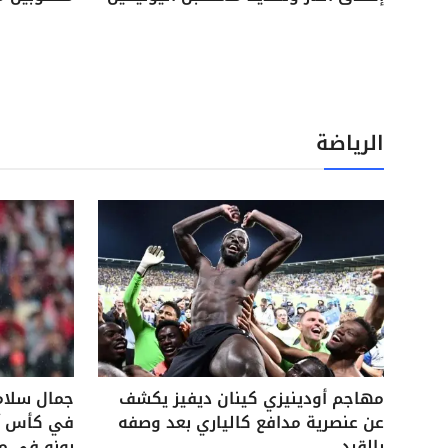
الرياضة
مهاجم أودينيزي كينان ديفيز يكشف
جمال سلام
عن عنصرية مدافع كالياري بعد وصفه
في كأس آس
بالقرد
بونو في م