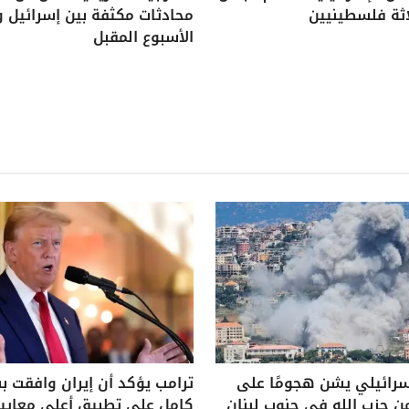
اثة فلسطينيين
محادثات مكثفة بين إسرائيل و
الأسبوع المقبل
سرائيلي يشن هجومًا على
ترامب يؤكد أن إيران وافقت 
ن حزب الله في جنوب لبنان
كامل على تطبيق أعلى معايير