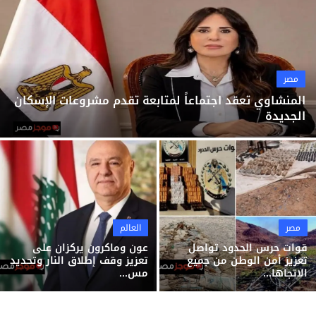
ثقافة وفن
منوعات
مصر
المنشاوي تعقد اجتماعاً لمتابعة تقدم مشروعات الإسكان
الجديدة
مصر
العالم
قوات حرس الحدود تواصل
عون وماكرون يركزان على
تعزيز أمن الوطن من جميع
تعزيز وقف إطلاق النار وتحديد
الاتجاها...
مس...