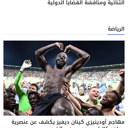
الثنائية ومناقشة القضايا الدولية
الرياضة
مهاجم أودينيزي كينان ديفيز يكشف عن عنصرية