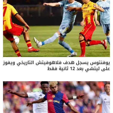
يوفنتوس يسجل هدف فلاهوفيتش التاريخي ويفوز
على ليتشي بعد 12 ثانية فقط