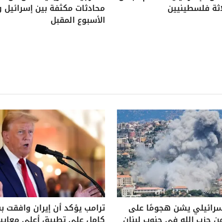
اثة فلسطينيين
محادثات مكثفة بين إسرائيل و
الأسبوع المقبل
سرائيلي يشن هجومًا على
ترامب يؤكد أن إيران وافقت 
ن حزب الله في جنوب لبنان
كامل على تطبيق أعلى معايير