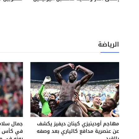
الرياضة
مهاجم أودينيزي كينان ديفيز يكشف
جمال سلام
عن عنصرية مدافع كالياري بعد وصفه
في كأس آس
بالقرد
بونو في م