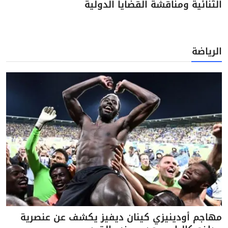
الثنائية ومناقشة القضايا الدولية
الرياضة
مهاجم أودينيزي كينان ديفيز يكشف عن عنصرية