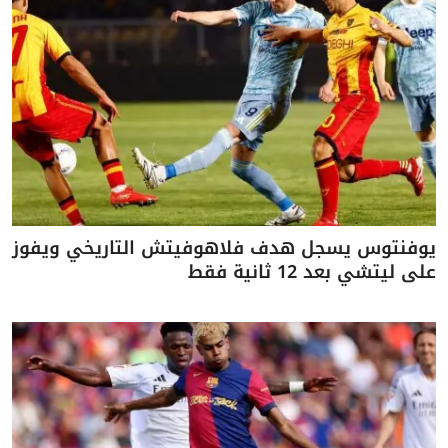
يوفنتوس يسجل هدف فلاهوفيتش التاريخي ويفوز
على ليتشي بعد 12 ثانية فقط