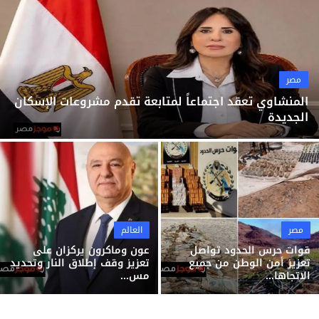
ثقافة وفن
منوعات
مصر
المنشاوي تعقد اجتماعاً لمتابعة تقدم مشروعات الإسكان
الجديدة
مصر
العالم
قوات حرس الحدود تواصل
عون وماكرون يركزان على
تعزيز أمن الوطن من جميع
تعزيز وقف إطلاق النار وتحديد
الاتجاها...
مس...