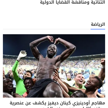
الثنائية ومناقشة القضايا الدولية
الرياضة
مهاجم أودينيزي كينان ديفيز يكشف عن عنصرية