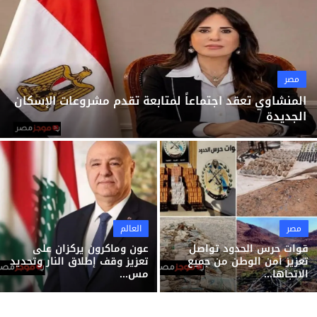
ثقافة وفن
منوعات
مصر
المنشاوي تعقد اجتماعاً لمتابعة تقدم مشروعات الإسكان
الجديدة
مصر
العالم
قوات حرس الحدود تواصل
عون وماكرون يركزان على
تعزيز أمن الوطن من جميع
تعزيز وقف إطلاق النار وتحديد
الاتجاها...
مس...