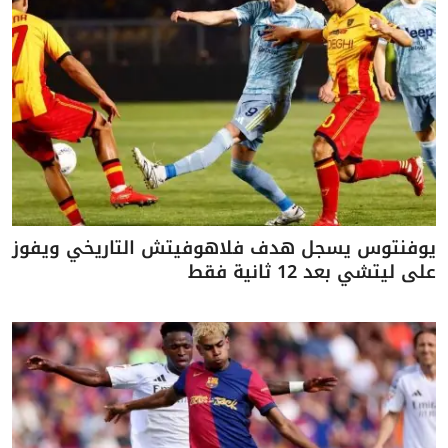
يوفنتوس يسجل هدف فلاهوفيتش التاريخي ويفوز
على ليتشي بعد 12 ثانية فقط