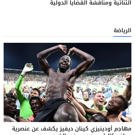
الثنائية ومناقشة القضايا الدولية
الرياضة
مهاجم أودينيزي كينان ديفيز يكشف عن عنصرية