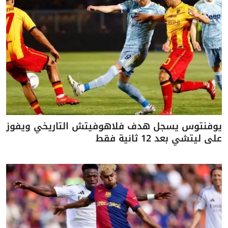
يوفنتوس يسجل هدف فلاهوفيتش التاريخي ويفوز
على ليتشي بعد 12 ثانية فقط