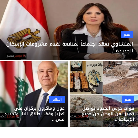
ثقافة وفن
منوعات
مصر
المنشاوي تعقد اجتماعاً لمتابعة تقدم مشروعات الإسكان
الجديدة
مصر
العالم
قوات حرس الحدود تواصل
عون وماكرون يركزان على
تعزيز أمن الوطن من جميع
تعزيز وقف إطلاق النار وتحديد
الاتجاها...
مس...