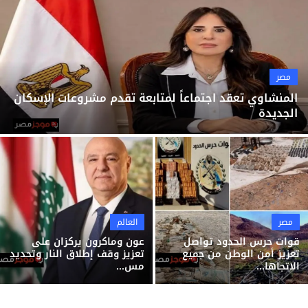
ثقافة وفن
منوعات
مصر
المنشاوي تعقد اجتماعاً لمتابعة تقدم مشروعات الإسكان
الجديدة
مصر
العالم
قوات حرس الحدود تواصل
عون وماكرون يركزان على
تعزيز أمن الوطن من جميع
تعزيز وقف إطلاق النار وتحديد
الاتجاها...
مس...