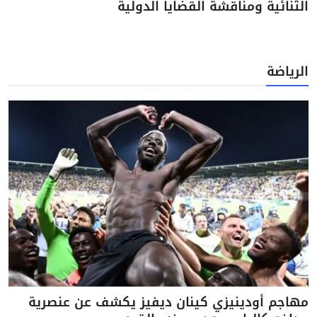
الثنائية ومناقشة القضايا الدولية
الرياضة
مهاجم أودينيزي كينان ديفيز يكشف عن عنصرية