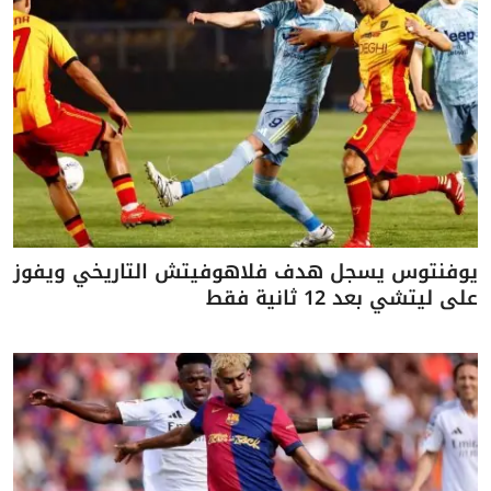
يوفنتوس يسجل هدف فلاهوفيتش التاريخي ويفوز
على ليتشي بعد 12 ثانية فقط