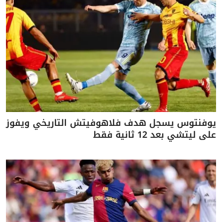
يوفنتوس يسجل هدف فلاهوفيتش التاريخي ويفوز
على ليتشي بعد 12 ثانية فقط