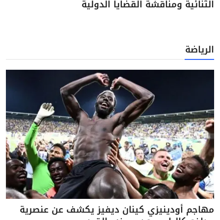
الثنائية ومناقشة القضايا الدولية
الرياضة
مهاجم أودينيزي كينان ديفيز يكشف عن عنصرية