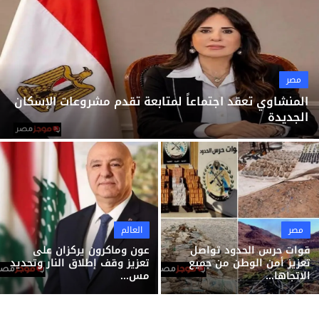
ثقافة وفن
منوعات
مصر
المنشاوي تعقد اجتماعاً لمتابعة تقدم مشروعات الإسكان
الجديدة
مصر
العالم
قوات حرس الحدود تواصل
عون وماكرون يركزان على
تعزيز أمن الوطن من جميع
تعزيز وقف إطلاق النار وتحديد
الاتجاها...
مس...