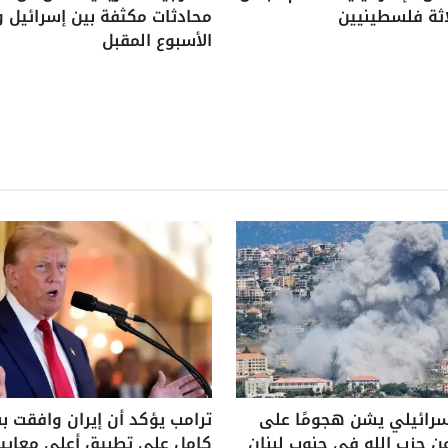
اثة فلسطينيين
محادثات مكثفة بين إسرائيل و
الأسبوع المقبل
سرائيلي يشن هجومًا على
ترامب يؤكد أن إيران وافقت 
ن حزب الله في جنوب لبنان
كامل على تطبيق أعلى معايير