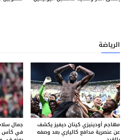
الرياضة
مهاجم أودينيزي كينان ديفيز يكشف
جمال سلام
عن عنصرية مدافع كالياري بعد وصفه
في كأس آس
بالقرد
بونو في م