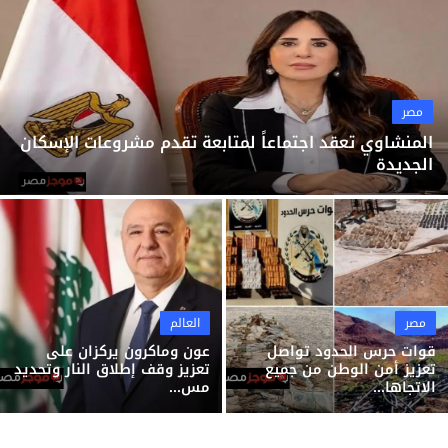
ثقافة وفن
منوعات
مصر
المنشاوي تعقد اجتماعاً لمتابعة تقدم مشروعات الإسكان
الجديدة
مصر
العالم
قوات حرس الحدود تواصل
عون وماكرون يركزان على
تعزيز أمن الوطن من جميع
تعزيز وقف إطلاق النار وتحديد
الاتجاها...
مس...