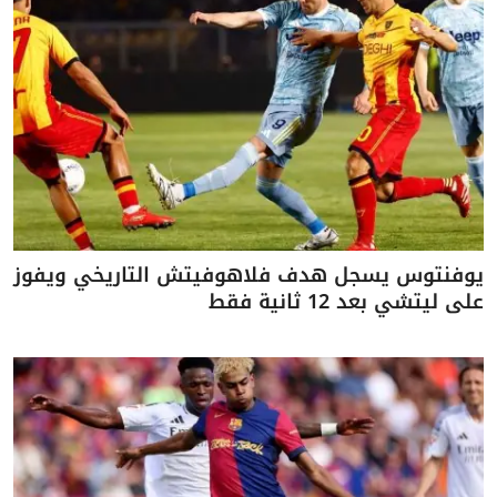
يوفنتوس يسجل هدف فلاهوفيتش التاريخي ويفوز
على ليتشي بعد 12 ثانية فقط