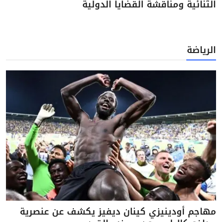
الثنائية ومناقشة القضايا الدولية
الرياضة
مهاجم أودينيزي كينان ديفيز يكشف عن عنصرية