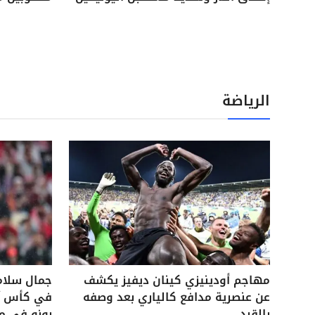
الرياضة
مهاجم أودينيزي كينان ديفيز يكشف
جمال سلام
عن عنصرية مدافع كالياري بعد وصفه
في كأس آس
بالقرد
بونو في م