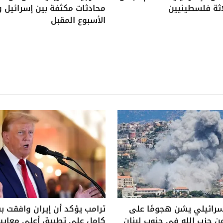
اثة فلسطينيين
محادثات مكثفة بين إسرائيل و
الأسبوع المقبل
سرائيلي يشن هجومًا على
ترامب يؤكد أن إيران وافقت 
ن حزب الله في جنوب لبنان
كامل على تطبيق أعلى معايير