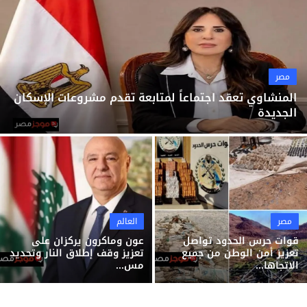
ثقافة وفن
منوعات
مصر
المنشاوي تعقد اجتماعاً لمتابعة تقدم مشروعات الإسكان
الجديدة
مصر
العالم
قوات حرس الحدود تواصل
عون وماكرون يركزان على
تعزيز أمن الوطن من جميع
تعزيز وقف إطلاق النار وتحديد
الاتجاها...
مس...