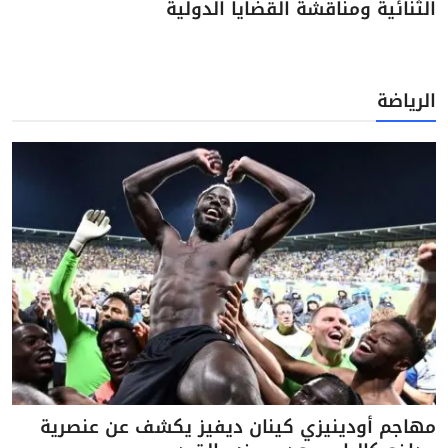
الثنائية ومناقشة القضايا الدولية
الرياضة
مهاجم أودينيزي كينان ديفيز يكشف عن عنصرية