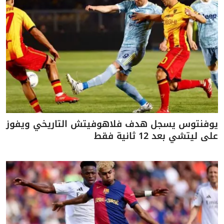
يوفنتوس يسجل هدف فلاهوفيتش التاريخي ويفوز
على ليتشي بعد 12 ثانية فقط