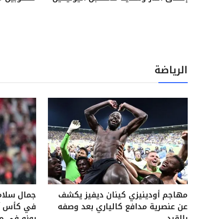
الرياضة
مهاجم أودينيزي كينان ديفيز يكشف
جمال سلام
عن عنصرية مدافع كالياري بعد وصفه
في كأس آس
بالقرد
بونو في م