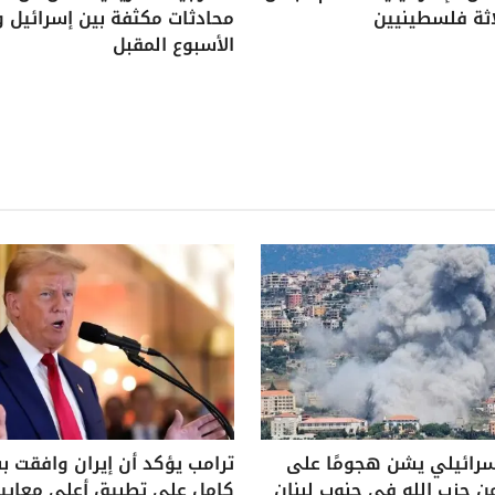
اثة فلسطينيين
محادثات مكثفة بين إسرائيل و
الأسبوع المقبل
سرائيلي يشن هجومًا على
ترامب يؤكد أن إيران وافقت 
ن حزب الله في جنوب لبنان
كامل على تطبيق أعلى معايير