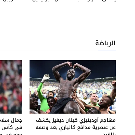
الرياضة
مهاجم أودينيزي كينان ديفيز يكشف
جمال سلام
عن عنصرية مدافع كالياري بعد وصفه
في كأس آس
بالقرد
بونو في م