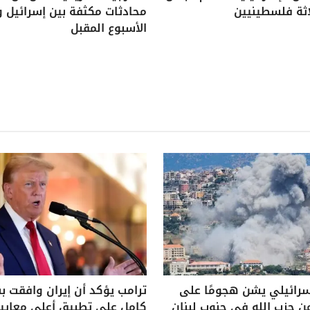
اثة فلسطينيين
محادثات مكثفة بين إسرائيل و
الأسبوع المقبل
سرائيلي يشن هجومًا على
ترامب يؤكد أن إيران وافقت 
ن حزب الله في جنوب لبنان
كامل على تطبيق أعلى معايير