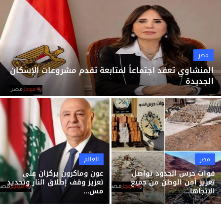
ثقافة وفن
منوعات
مصر
المنشاوي تعقد اجتماعاً لمتابعة تقدم مشروعات الإسكان
الجديدة
مصر
العالم
قوات حرس الحدود تواصل
عون وماكرون يركزان على
تعزيز أمن الوطن من جميع
تعزيز وقف إطلاق النار وتحديد
الاتجاها...
مس...