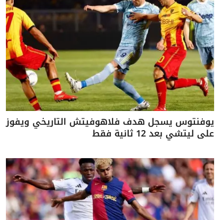
يوفنتوس يسجل هدف فلاهوفيتش التاريخي ويفوز
على ليتشي بعد 12 ثانية فقط