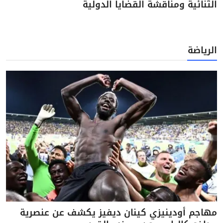
الثنائية ومناقشة القضايا الدولية
الرياضة
مهاجم أودينيزي كينان ديفيز يكشف عن عنصرية