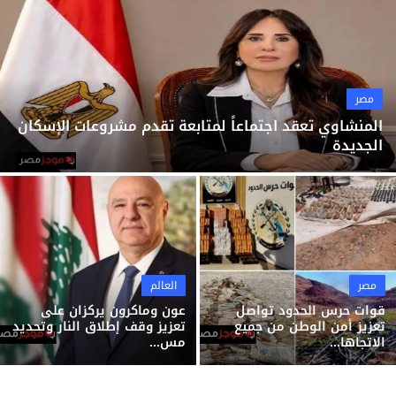
ثقافة وفن
منوعات
مصر
المنشاوي تعقد اجتماعاً لمتابعة تقدم مشروعات الإسكان
الجديدة
مصر
العالم
قوات حرس الحدود تواصل
عون وماكرون يركزان على
تعزيز أمن الوطن من جميع
تعزيز وقف إطلاق النار وتحديد
الاتجاها...
مس...