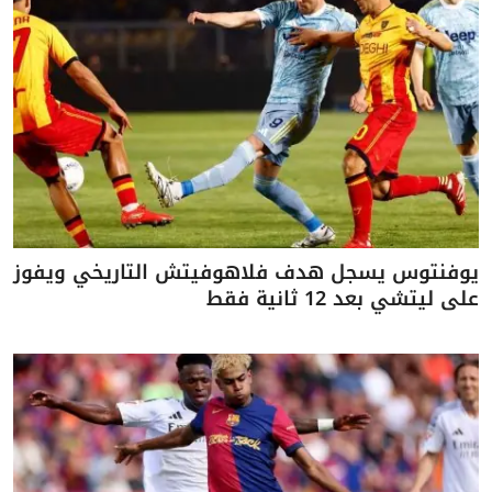
يوفنتوس يسجل هدف فلاهوفيتش التاريخي ويفوز
على ليتشي بعد 12 ثانية فقط