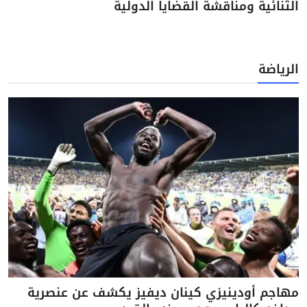
الثنائية ومناقشة القضايا الدولية
الرياضة
مهاجم أودينيزي كينان ديفيز يكشف عن عنصرية