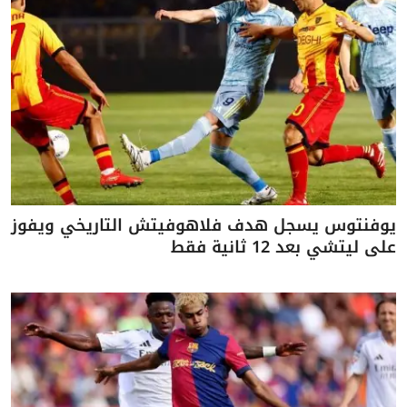
يوفنتوس يسجل هدف فلاهوفيتش التاريخي ويفوز
على ليتشي بعد 12 ثانية فقط