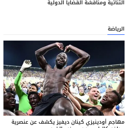
الثنائية ومناقشة القضايا الدولية
الرياضة
مهاجم أودينيزي كينان ديفيز يكشف عن عنصرية