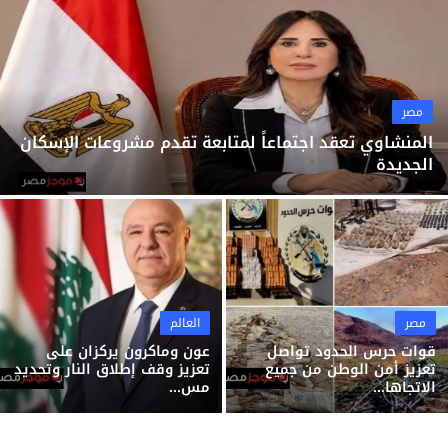
ثقافة وفن
منوعات
مصر
المنشاوي تعقد اجتماعاً لمتابعة تقدم مشروعات الإسكان
الجديدة
مصر
العالم
قوات حرس الحدود تواصل
عون وماكرون يركزان على
تعزيز أمن الوطن من جميع
تعزيز وقف إطلاق النار وتحديد
الاتجاها...
مس...