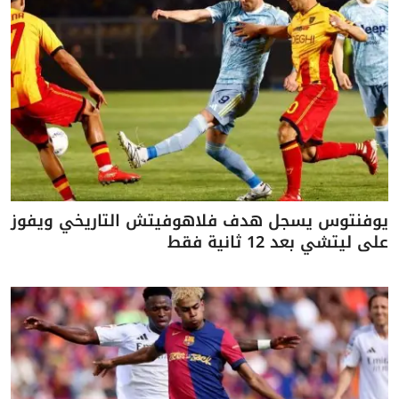
يوفنتوس يسجل هدف فلاهوفيتش التاريخي ويفوز
على ليتشي بعد 12 ثانية فقط