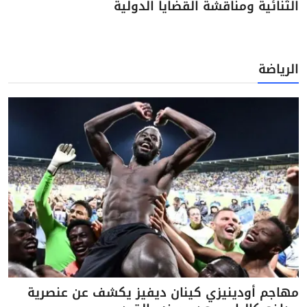
الثنائية ومناقشة القضايا الدولية
الرياضة
مهاجم أودينيزي كينان ديفيز يكشف عن عنصرية