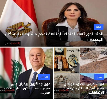
ثقافة وفن
منوعات
مصر
المنشاوي تعقد اجتماعاً لمتابعة تقدم مشروعات الإسكان
الجديدة
مصر
العالم
قوات حرس الحدود تواصل
عون وماكرون يركزان على
تعزيز أمن الوطن من جميع
تعزيز وقف إطلاق النار وتحديد
الاتجاها...
مس...