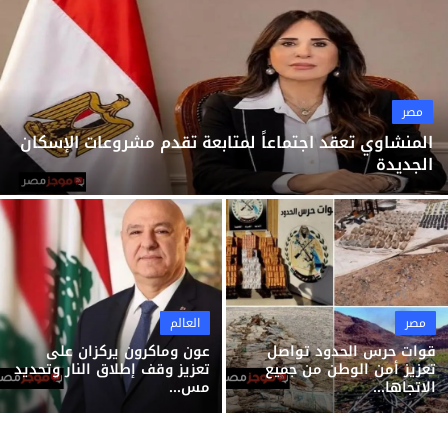
ثقافة وفن
منوعات
مصر
المنشاوي تعقد اجتماعاً لمتابعة تقدم مشروعات الإسكان
الجديدة
مصر
العالم
قوات حرس الحدود تواصل
عون وماكرون يركزان على
تعزيز أمن الوطن من جميع
تعزيز وقف إطلاق النار وتحديد
الاتجاها...
مس...