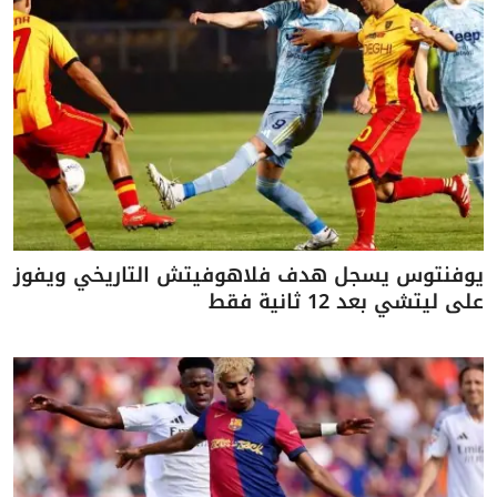
يوفنتوس يسجل هدف فلاهوفيتش التاريخي ويفوز
على ليتشي بعد 12 ثانية فقط