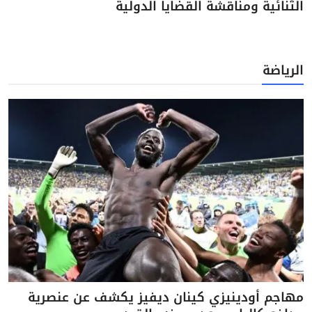
الثنائية ومناقشة القضايا الدولية
الرياضة
مهاجم أودينيزي كينان ديفيز يكشف عن عنصرية