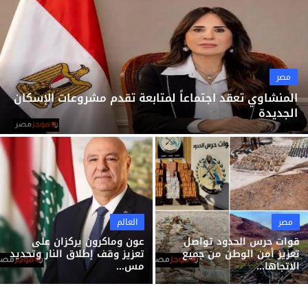
ثقافة وفن
منوعات
مصر
المنشاوي تعقد اجتماعاً لمتابعة تقدم مشروعات الإسكان
الجديدة
مصر
العالم
قوات حرس الحدود تواصل
عون وماكرون يركزان على
تعزيز أمن الوطن من جميع
تعزيز وقف إطلاق النار وتحديد
الاتجاها...
مس...