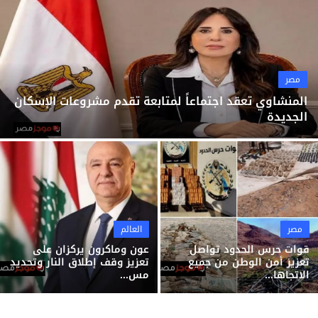
ثقافة وفن
منوعات
مصر
المنشاوي تعقد اجتماعاً لمتابعة تقدم مشروعات الإسكان
الجديدة
مصر
العالم
قوات حرس الحدود تواصل
عون وماكرون يركزان على
تعزيز أمن الوطن من جميع
تعزيز وقف إطلاق النار وتحديد
الاتجاها...
مس...