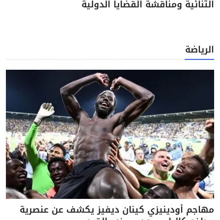
الثنائية ومناقشة القضايا الدولية
الرياضة
مهاجم أودينيزي كينان ديفيز يكشف عن عنصرية