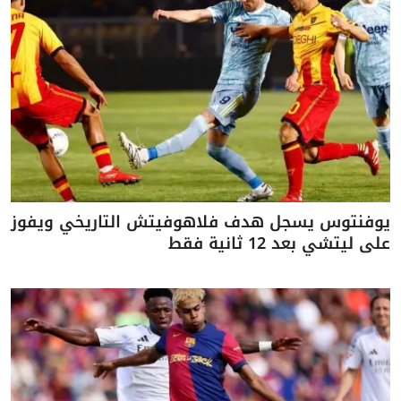
يوفنتوس يسجل هدف فلاهوفيتش التاريخي ويفوز
على ليتشي بعد 12 ثانية فقط