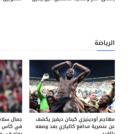
الرياضة
مهاجم أودينيزي كينان ديفيز يكشف
جمال سلام
عن عنصرية مدافع كالياري بعد وصفه
في كأس آس
بالقرد
بونو في م