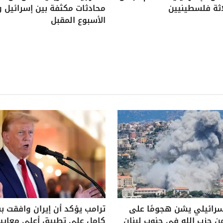
اثة فلسطينيين
محادثات مكثفة بين إسرائيل و
الأسبوع المقبل
سرائيلي يشن هجومًا على
ترامب يؤكد أن إيران وافقت 
ن حزب الله في جنوب لبنان
كامل على تطبيق أعلى معايير