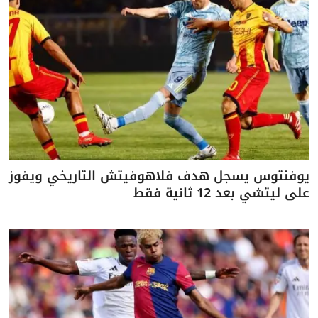
يوفنتوس يسجل هدف فلاهوفيتش التاريخي ويفوز
على ليتشي بعد 12 ثانية فقط