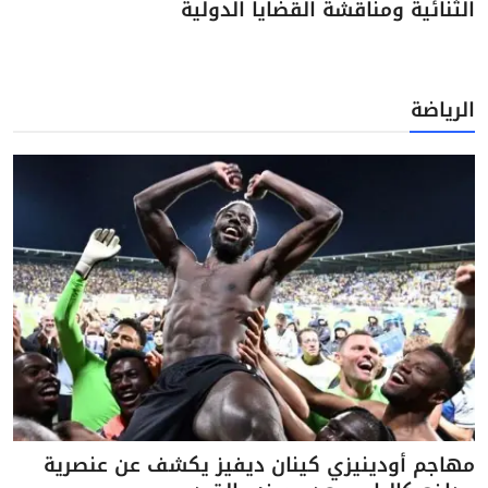
الثنائية ومناقشة القضايا الدولية
الرياضة
مهاجم أودينيزي كينان ديفيز يكشف عن عنصرية