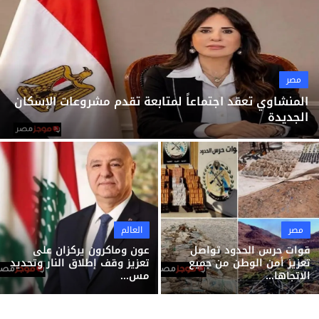
ثقافة وفن
منوعات
مصر
المنشاوي تعقد اجتماعاً لمتابعة تقدم مشروعات الإسكان
الجديدة
مصر
العالم
قوات حرس الحدود تواصل
عون وماكرون يركزان على
تعزيز أمن الوطن من جميع
تعزيز وقف إطلاق النار وتحديد
الاتجاها...
مس...