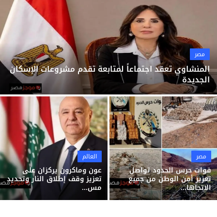
ثقافة وفن
منوعات
مصر
المنشاوي تعقد اجتماعاً لمتابعة تقدم مشروعات الإسكان
الجديدة
مصر
العالم
قوات حرس الحدود تواصل
عون وماكرون يركزان على
تعزيز أمن الوطن من جميع
تعزيز وقف إطلاق النار وتحديد
الاتجاها...
مس...