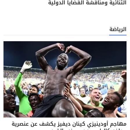
الثنائية ومناقشة القضايا الدولية
الرياضة
مهاجم أودينيزي كينان ديفيز يكشف عن عنصرية