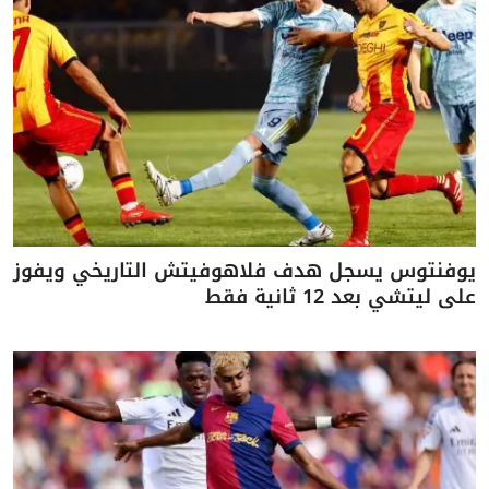
يوفنتوس يسجل هدف فلاهوفيتش التاريخي ويفوز
على ليتشي بعد 12 ثانية فقط