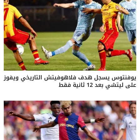
يوفنتوس يسجل هدف فلاهوفيتش التاريخي ويفوز
على ليتشي بعد 12 ثانية فقط