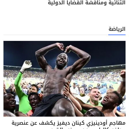
الثنائية ومناقشة القضايا الدولية
الرياضة
مهاجم أودينيزي كينان ديفيز يكشف عن عنصرية