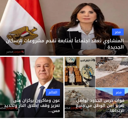
ثقافة وفن
منوعات
مصر
المنشاوي تعقد اجتماعاً لمتابعة تقدم مشروعات الإسكان
الجديدة
مصر
العالم
قوات حرس الحدود تواصل
عون وماكرون يركزان على
تعزيز أمن الوطن من جميع
تعزيز وقف إطلاق النار وتحديد
الاتجاها...
مس...