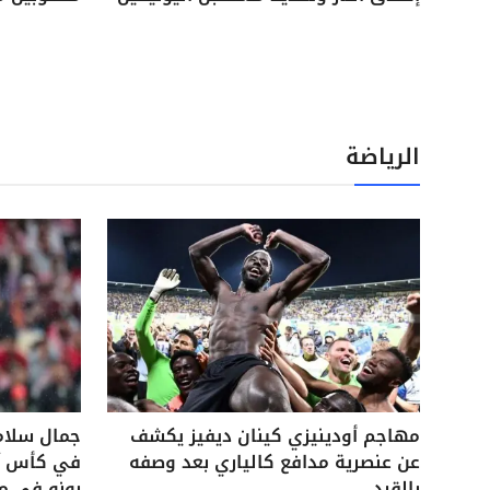
الرياضة
مهاجم أودينيزي كينان ديفيز يكشف
جمال سلام
عن عنصرية مدافع كالياري بعد وصفه
في كأس آس
بالقرد
بونو في م