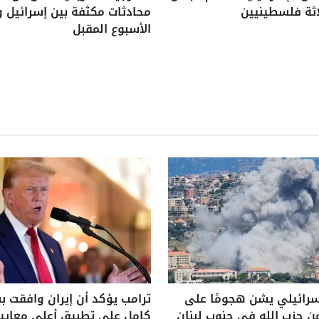
اثة فلسطينيين
محادثات مكثفة بين إسرائيل و
الأسبوع المقبل
سرائيلي يشن هجومًا على
ترامب يؤكد أن إيران وافقت 
ن حزب الله في جنوب لبنان
كامل على تطبيق أعلى معايير