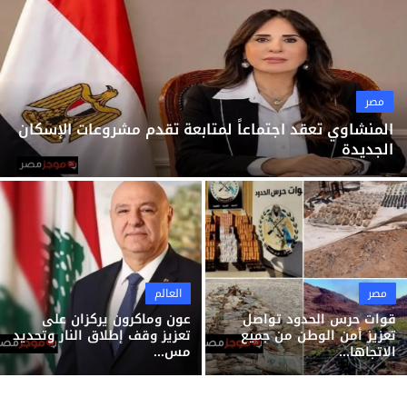
ثقافة وفن
منوعات
مصر
المنشاوي تعقد اجتماعاً لمتابعة تقدم مشروعات الإسكان
الجديدة
مصر
العالم
قوات حرس الحدود تواصل
عون وماكرون يركزان على
تعزيز أمن الوطن من جميع
تعزيز وقف إطلاق النار وتحديد
الاتجاها...
مس...