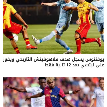
يوفنتوس يسجل هدف فلاهوفيتش التاريخي ويفوز
على ليتشي بعد 12 ثانية فقط