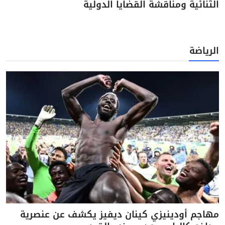
الثنائية ومناقشة القضايا الدولية
الرياضة
مهاجم أودينيزي كينان ديفيز يكشف عن عنصرية