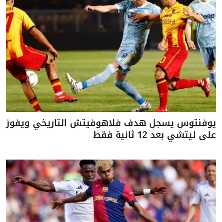
يوفنتوس يسجل هدف فلاهوفيتش التاريخي ويفوز
على ليتشي بعد 12 ثانية فقط