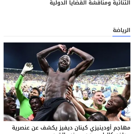
الثنائية ومناقشة القضايا الدولية
الرياضة
مهاجم أودينيزي كينان ديفيز يكشف عن عنصرية