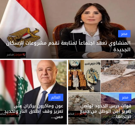
ثقافة وفن
منوعات
مصر
المنشاوي تعقد اجتماعاً لمتابعة تقدم مشروعات الإسكان
الجديدة
مصر
العالم
قوات حرس الحدود تواصل
عون وماكرون يركزان على
تعزيز أمن الوطن من جميع
تعزيز وقف إطلاق النار وتحديد
الاتجاها...
مس...