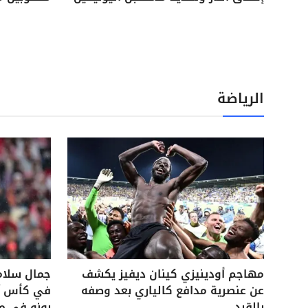
الرياضة
مهاجم أودينيزي كينان ديفيز يكشف
جمال سلام
عن عنصرية مدافع كالياري بعد وصفه
في كأس آس
بالقرد
بونو في م