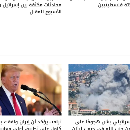
اثة فلسطينيين
محادثات مكثفة بين إسرائيل و
الأسبوع المقبل
سرائيلي يشن هجومًا على
ترامب يؤكد أن إيران وافقت 
ن حزب الله في جنوب لبنان
كامل على تطبيق أعلى معايير