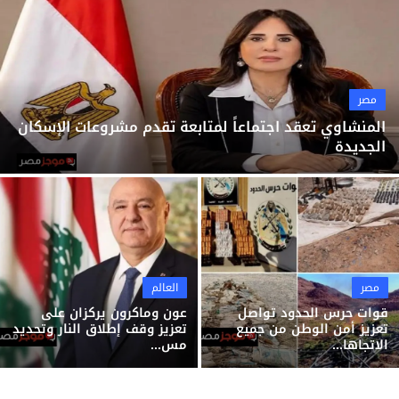
ثقافة وفن
منوعات
مصر
المنشاوي تعقد اجتماعاً لمتابعة تقدم مشروعات الإسكان
الجديدة
مصر
العالم
قوات حرس الحدود تواصل
عون وماكرون يركزان على
تعزيز أمن الوطن من جميع
تعزيز وقف إطلاق النار وتحديد
الاتجاها...
مس...