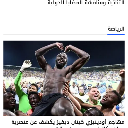
الثنائية ومناقشة القضايا الدولية
الرياضة
مهاجم أودينيزي كينان ديفيز يكشف عن عنصرية