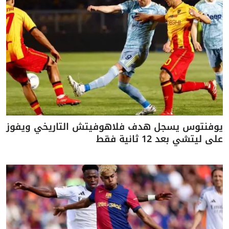
يوفنتوس يسجل هدف فلاهوفيتش التاريخي ويفوز
على ليتشي بعد 12 ثانية فقط