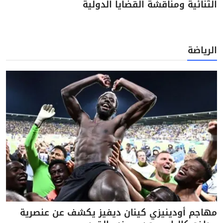
الثنائية ومناقشة القضايا الدولية
الرياضة
مهاجم أودينيزي كينان ديفيز يكشف عن عنصرية