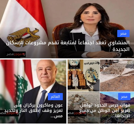
ثقافة وفن
منوعات
مصر
المنشاوي تعقد اجتماعاً لمتابعة تقدم مشروعات الإسكان
الجديدة
مصر
العالم
قوات حرس الحدود تواصل
عون وماكرون يركزان على
تعزيز أمن الوطن من جميع
تعزيز وقف إطلاق النار وتحديد
الاتجاها...
مس...