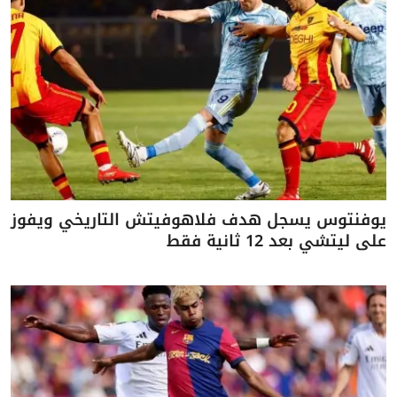
يوفنتوس يسجل هدف فلاهوفيتش التاريخي ويفوز
على ليتشي بعد 12 ثانية فقط