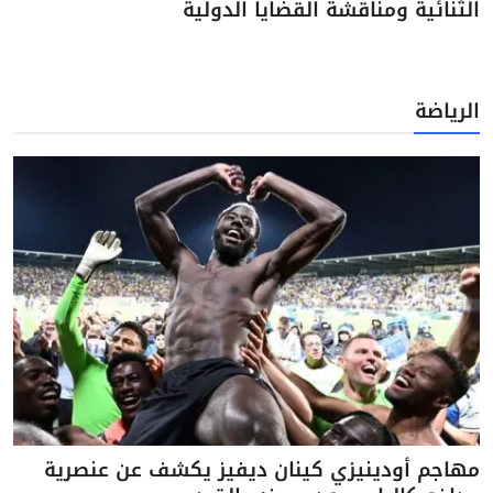
الثنائية ومناقشة القضايا الدولية
الرياضة
مهاجم أودينيزي كينان ديفيز يكشف عن عنصرية