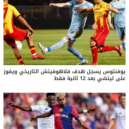
يوفنتوس يسجل هدف فلاهوفيتش التاريخي ويفوز
على ليتشي بعد 12 ثانية فقط