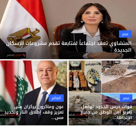
ثقافة وفن
منوعات
مصر
المنشاوي تعقد اجتماعاً لمتابعة تقدم مشروعات الإسكان
الجديدة
مصر
العالم
قوات حرس الحدود تواصل
عون وماكرون يركزان على
تعزيز أمن الوطن من جميع
تعزيز وقف إطلاق النار وتحديد
الاتجاها...
مس...