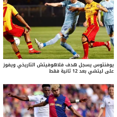
يوفنتوس يسجل هدف فلاهوفيتش التاريخي ويفوز
على ليتشي بعد 12 ثانية فقط