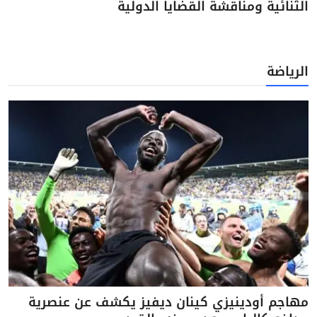
الثنائية ومناقشة القضايا الدولية
الرياضة
مهاجم أودينيزي كينان ديفيز يكشف عن عنصرية