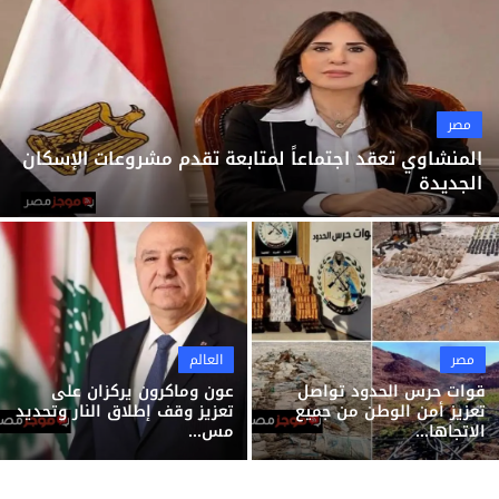
ثقافة وفن
منوعات
مصر
المنشاوي تعقد اجتماعاً لمتابعة تقدم مشروعات الإسكان
الجديدة
مصر
العالم
قوات حرس الحدود تواصل
عون وماكرون يركزان على
تعزيز أمن الوطن من جميع
تعزيز وقف إطلاق النار وتحديد
الاتجاها...
مس...