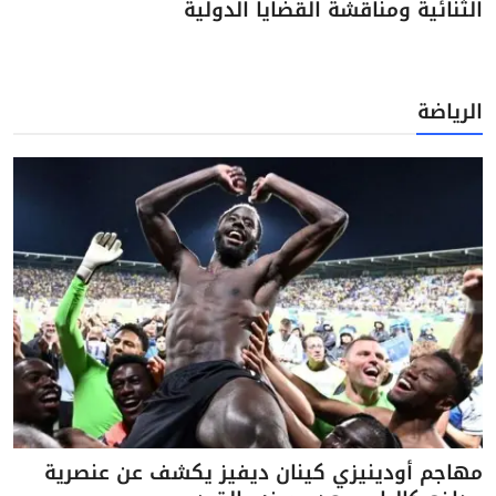
الثنائية ومناقشة القضايا الدولية
الرياضة
مهاجم أودينيزي كينان ديفيز يكشف عن عنصرية