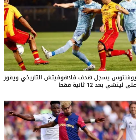
يوفنتوس يسجل هدف فلاهوفيتش التاريخي ويفوز
على ليتشي بعد 12 ثانية فقط