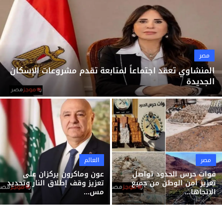
ثقافة وفن
منوعات
مصر
المنشاوي تعقد اجتماعاً لمتابعة تقدم مشروعات الإسكان
الجديدة
مصر
العالم
قوات حرس الحدود تواصل
عون وماكرون يركزان على
تعزيز أمن الوطن من جميع
تعزيز وقف إطلاق النار وتحديد
الاتجاها...
مس...