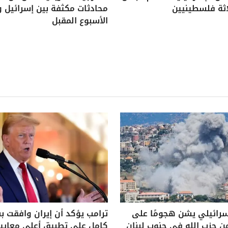
اثة فلسطينيين
محادثات مكثفة بين إسرائيل و
الأسبوع المقبل
سرائيلي يشن هجومًا على
ترامب يؤكد أن إيران وافقت 
ن حزب الله في جنوب لبنان
كامل على تطبيق أعلى معايير