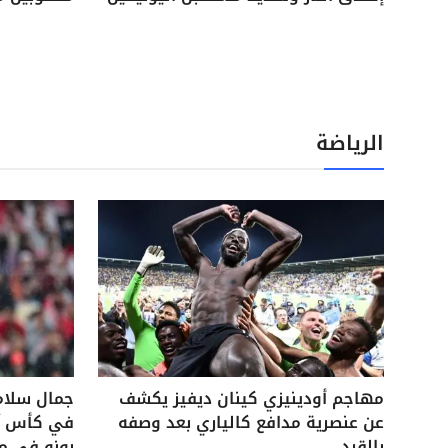
الرياضة
مهاجم أودينيزي كينان ديفيز يكشف
جمال سلام
عن عنصرية مدافع كالياري بعد وصفه
في كأس آس
بالقرد
بونو في م