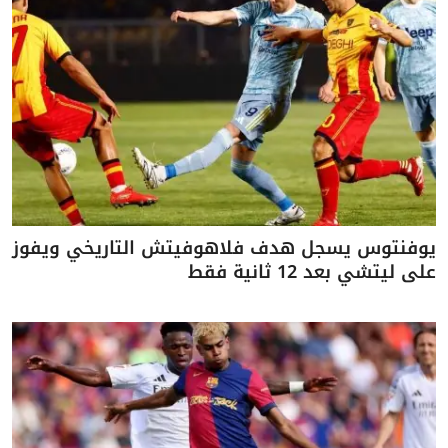
يوفنتوس يسجل هدف فلاهوفيتش التاريخي ويفوز
على ليتشي بعد 12 ثانية فقط