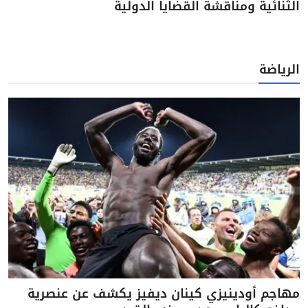
الثنائية ومناقشة القضايا الدولية
الرياضة
مهاجم أودينيزي كينان ديفيز يكشف عن عنصرية