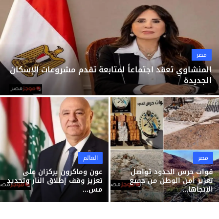
ثقافة وفن
منوعات
مصر
المنشاوي تعقد اجتماعاً لمتابعة تقدم مشروعات الإسكان
الجديدة
مصر
العالم
قوات حرس الحدود تواصل
عون وماكرون يركزان على
تعزيز أمن الوطن من جميع
تعزيز وقف إطلاق النار وتحديد
الاتجاها...
مس...