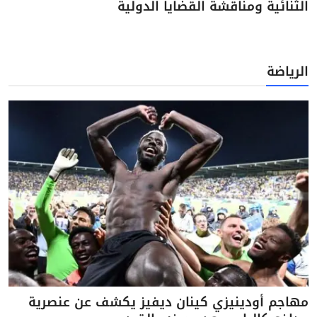
الثنائية ومناقشة القضايا الدولية
الرياضة
مهاجم أودينيزي كينان ديفيز يكشف عن عنصرية