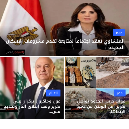
ثقافة وفن
منوعات
مصر
المنشاوي تعقد اجتماعاً لمتابعة تقدم مشروعات الإسكان
الجديدة
مصر
العالم
قوات حرس الحدود تواصل
عون وماكرون يركزان على
تعزيز أمن الوطن من جميع
تعزيز وقف إطلاق النار وتحديد
الاتجاها...
مس...