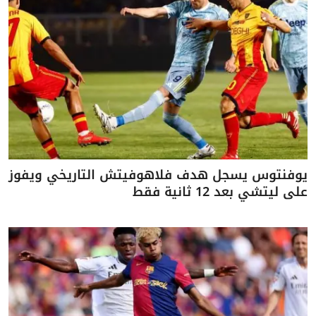
يوفنتوس يسجل هدف فلاهوفيتش التاريخي ويفوز
على ليتشي بعد 12 ثانية فقط