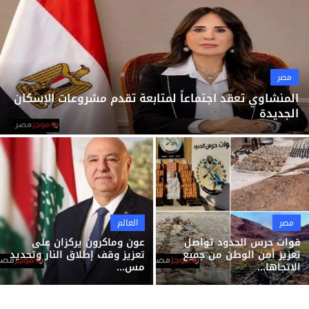
ثقافة وفن
منوعات
مصر
المنشاوي تعقد اجتماعاً لمتابعة تقدم مشروعات الإسكان
الجديدة
مصر
العالم
قوات حرس الحدود تواصل
عون وماكرون يركزان على
تعزيز أمن الوطن من جميع
تعزيز وقف إطلاق النار وتحديد
الاتجاها...
مس...