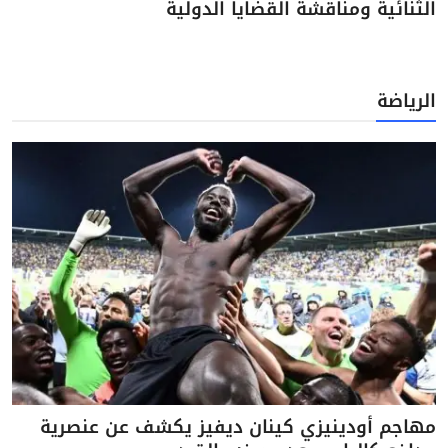
الثنائية ومناقشة القضايا الدولية
الرياضة
مهاجم أودينيزي كينان ديفيز يكشف عن عنصرية