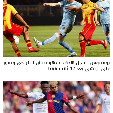
يوفنتوس يسجل هدف فلاهوفيتش التاريخي ويفوز
على ليتشي بعد 12 ثانية فقط