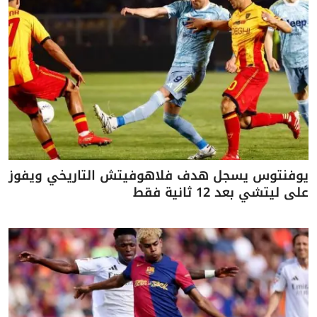
يوفنتوس يسجل هدف فلاهوفيتش التاريخي ويفوز
على ليتشي بعد 12 ثانية فقط