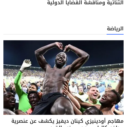
الثنائية ومناقشة القضايا الدولية
الرياضة
مهاجم أودينيزي كينان ديفيز يكشف عن عنصرية