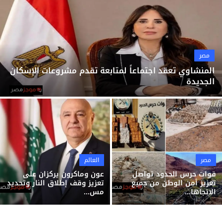
ثقافة وفن
منوعات
مصر
المنشاوي تعقد اجتماعاً لمتابعة تقدم مشروعات الإسكان
الجديدة
مصر
العالم
قوات حرس الحدود تواصل
عون وماكرون يركزان على
تعزيز أمن الوطن من جميع
تعزيز وقف إطلاق النار وتحديد
الاتجاها...
مس...