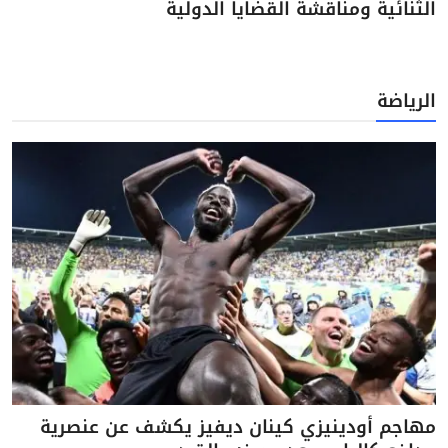
الثنائية ومناقشة القضايا الدولية
الرياضة
مهاجم أودينيزي كينان ديفيز يكشف عن عنصرية