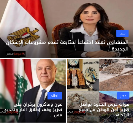
ثقافة وفن
منوعات
مصر
المنشاوي تعقد اجتماعاً لمتابعة تقدم مشروعات الإسكان
الجديدة
مصر
العالم
قوات حرس الحدود تواصل
عون وماكرون يركزان على
تعزيز أمن الوطن من جميع
تعزيز وقف إطلاق النار وتحديد
الاتجاها...
مس...