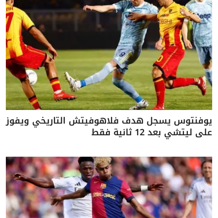
يوفنتوس يسجل هدف فلاهوفيتش التاريخي ويفوز
على ليتشي بعد 12 ثانية فقط