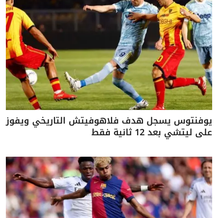
يوفنتوس يسجل هدف فلاهوفيتش التاريخي ويفوز
على ليتشي بعد 12 ثانية فقط