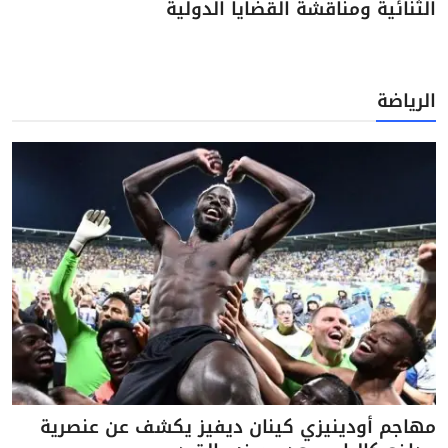
الثنائية ومناقشة القضايا الدولية
الرياضة
مهاجم أودينيزي كينان ديفيز يكشف عن عنصرية