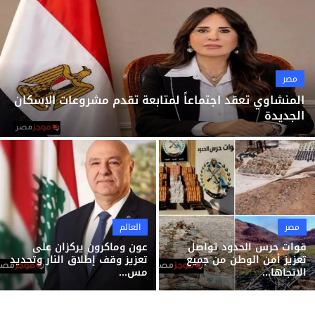
ثقافة وفن
منوعات
مصر
المنشاوي تعقد اجتماعاً لمتابعة تقدم مشروعات الإسكان
الجديدة
مصر
العالم
قوات حرس الحدود تواصل
عون وماكرون يركزان على
تعزيز أمن الوطن من جميع
تعزيز وقف إطلاق النار وتحديد
الاتجاها...
مس...