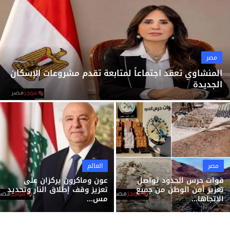
ثقافة وفن
منوعات
مصر
المنشاوي تعقد اجتماعاً لمتابعة تقدم مشروعات الإسكان
الجديدة
مصر
العالم
قوات حرس الحدود تواصل
عون وماكرون يركزان على
تعزيز أمن الوطن من جميع
تعزيز وقف إطلاق النار وتحديد
الاتجاها...
مس...