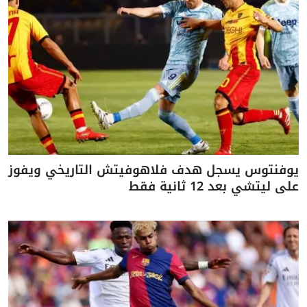
يوفنتوس يسجل هدف فلاهوفيتش التاريخي ويفوز
على ليتشي بعد 12 ثانية فقط