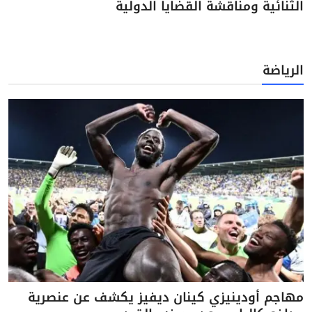
الثنائية ومناقشة القضايا الدولية
الرياضة
مهاجم أودينيزي كينان ديفيز يكشف عن عنصرية