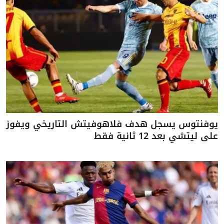
يوفنتوس يسجل هدف فلاهوفيتش التاريخي ويفوز
على ليتشي بعد 12 ثانية فقط