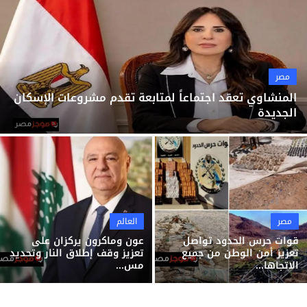
ثقافة وفن
منوعات
مصر
المنشاوي تعقد اجتماعاً لمتابعة تقدم مشروعات الإسكان
الجديدة
مصر
العالم
قوات حرس الحدود تواصل
عون وماكرون يركزان على
تعزيز أمن الوطن من جميع
تعزيز وقف إطلاق النار وتحديد
الاتجاها...
مس...