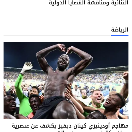
الثنائية ومناقشة القضايا الدولية
الرياضة
مهاجم أودينيزي كينان ديفيز يكشف عن عنصرية