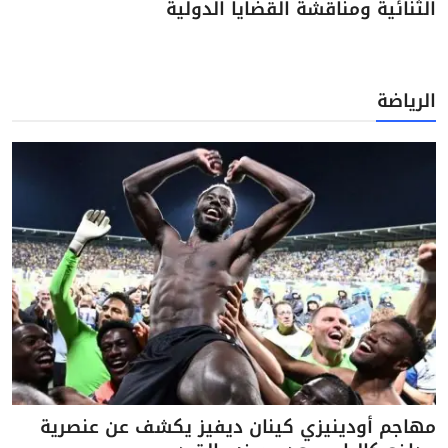
الثنائية ومناقشة القضايا الدولية
الرياضة
مهاجم أودينيزي كينان ديفيز يكشف عن عنصرية