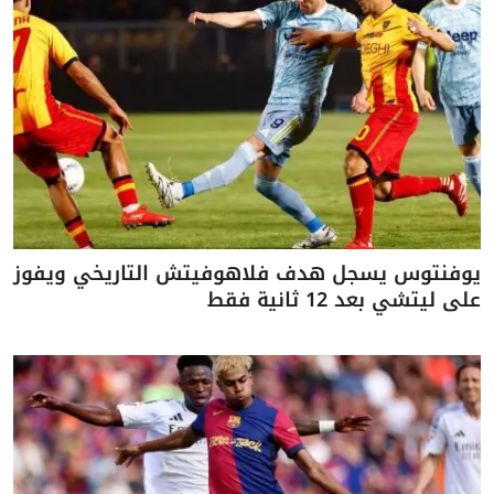
يوفنتوس يسجل هدف فلاهوفيتش التاريخي ويفوز
على ليتشي بعد 12 ثانية فقط