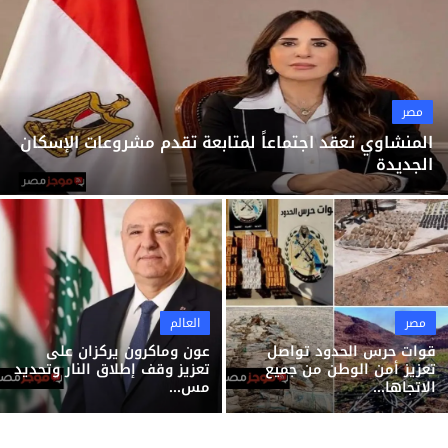
ثقافة وفن
منوعات
مصر
المنشاوي تعقد اجتماعاً لمتابعة تقدم مشروعات الإسكان
الجديدة
مصر
العالم
قوات حرس الحدود تواصل
عون وماكرون يركزان على
تعزيز أمن الوطن من جميع
تعزيز وقف إطلاق النار وتحديد
الاتجاها...
مس...