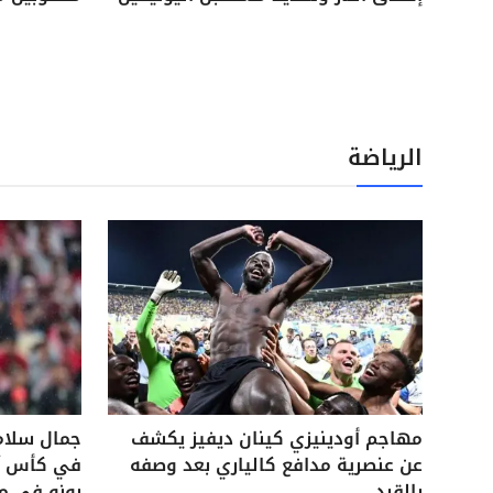
الرياضة
مهاجم أودينيزي كينان ديفيز يكشف
جمال سلام
عن عنصرية مدافع كالياري بعد وصفه
في كأس آس
بالقرد
بونو في م