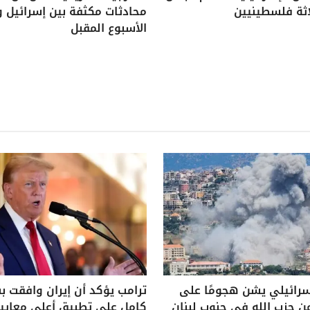
اثة فلسطينيين
محادثات مكثفة بين إسرائيل و
الأسبوع المقبل
سرائيلي يشن هجومًا على
ترامب يؤكد أن إيران وافقت 
ن حزب الله في جنوب لبنان
كامل على تطبيق أعلى معايير