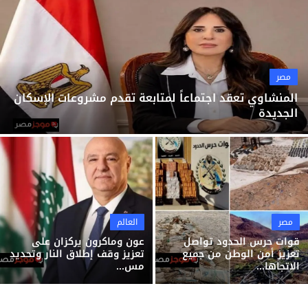
ثقافة وفن
منوعات
مصر
المنشاوي تعقد اجتماعاً لمتابعة تقدم مشروعات الإسكان
الجديدة
مصر
العالم
قوات حرس الحدود تواصل
عون وماكرون يركزان على
تعزيز أمن الوطن من جميع
تعزيز وقف إطلاق النار وتحديد
الاتجاها...
مس...