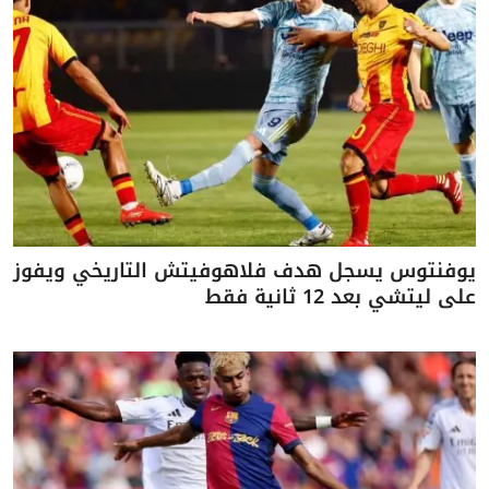
يوفنتوس يسجل هدف فلاهوفيتش التاريخي ويفوز
على ليتشي بعد 12 ثانية فقط