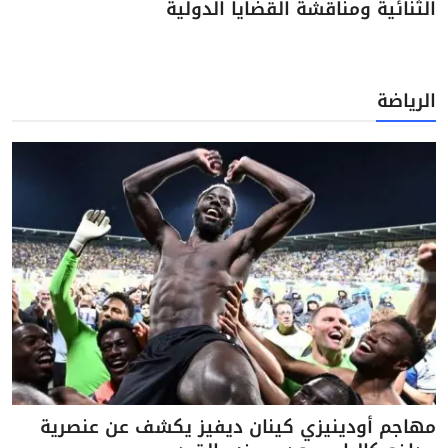
الثنائية ومناقشة القضايا الدولية
الرياضة
مهاجم أودينيزي كينان ديفيز يكشف عن عنصرية