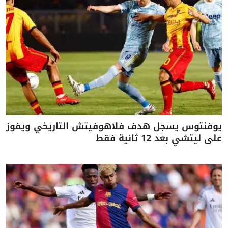
يوفنتوس يسجل هدف فلاهوفيتش التاريخي ويفوز
على ليتشي بعد 12 ثانية فقط