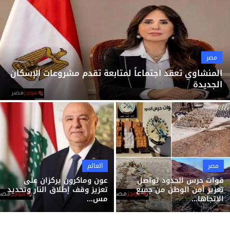
ثقافة وفن
منوعات
مصر
المنشاوي تعقد اجتماعاً لمتابعة تقدم مشروعات الإسكان
الجديدة
مصر
العالم
قوات حرس الحدود تواصل
عون وماكرون يركزان على
تعزيز أمن الوطن من جميع
تعزيز وقف إطلاق النار وتحديد
الاتجاها...
مس...