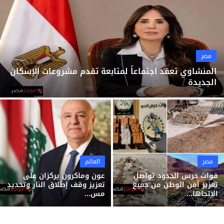
ثقافة وفن
منوعات
مصر
المنشاوي تعقد اجتماعاً لمتابعة تقدم مشروعات الإسكان
الجديدة
مصر
العالم
قوات حرس الحدود تواصل
عون وماكرون يركزان على
تعزيز أمن الوطن من جميع
تعزيز وقف إطلاق النار وتحديد
الاتجاها...
مس...