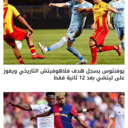
يوفنتوس يسجل هدف فلاهوفيتش التاريخي ويفوز
على ليتشي بعد 12 ثانية فقط