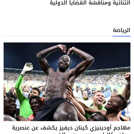
الثنائية ومناقشة القضايا الدولية
الرياضة
مهاجم أودينيزي كينان ديفيز يكشف عن عنصرية